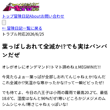
トップ
冒険日記
About
お問い合わせ
← 冒険日記一覧に戻る
トラブル対応
2026/6/25
葉っぱしおれて全滅か!?でも実はパンパ
ンだぜ
オレがオレにオンデマンド!トマト諦めねぇMEGWINだ!!
今見たらよぉ…葉っぱが全部しおれてんじゃねぇか!なんだ
これ全滅か!?気温かな寒かったかな!?って一瞬ビビったぜ!
でも待てよ、今日の八王子は小雨の霧雨で最高20.2℃、最低
18.6℃、湿度はなんと96%だぜ!寒いどころかジメジメのム
シムシじゃん!寒さじゃねぇっぽいな!