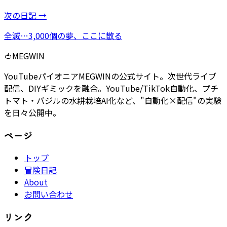
次の日記 →
全滅…3,000個の夢、ここに散る
🍅
MEGWIN
YouTubeパイオニアMEGWINの公式サイト。次世代ライブ
配信、DIYギミックを融合。YouTube/TikTok自動化、プチ
トマト・バジルの水耕栽培AI化など、"自動化×配信"の実験
を日々公開中。
ページ
トップ
冒険日記
About
お問い合わせ
リンク