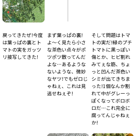
戻ってきたぜ!今度
まず葉っぱの裏!
そして問題はトマ
は葉っぱの裏とト
よ〜く見たら小さ
トの実だ!緑のプチ
マトの実をガッツ
な茶色い点々がポ
トマトに黒っぽい
リ接写してきた!
ツポツ散ってんだ
傷とか、ヒビ割れ
よな…あるような
みてぇな筋、ちょ
ないような、微妙
っと凹んだ茶色い
なヤツ!でもゼロじ
シミが出てきちま
ゃねぇ、これは見
った!1個なんか割
逃せねぇぞ!
れて中がグレーっ
ぽくなってボロボ
ロだ…これ完全に
腐ってんじゃねぇ
か!