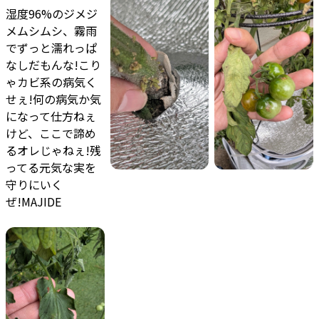
湿度96%のジメジ
メムシムシ、霧雨
でずっと濡れっぱ
なしだもんな!こり
ゃカビ系の病気く
せぇ!何の病気か気
になって仕方ねぇ
けど、ここで諦め
るオレじゃねぇ!残
ってる元気な実を
守りにいく
ぜ!MAJIDE