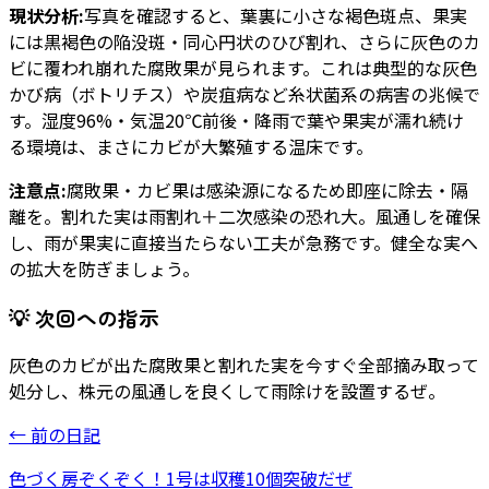
現状分析:
写真を確認すると、葉裏に小さな褐色斑点、果実
には黒褐色の陥没斑・同心円状のひび割れ、さらに灰色のカ
ビに覆われ崩れた腐敗果が見られます。これは典型的な灰色
かび病（ボトリチス）や炭疽病など糸状菌系の病害の兆候で
す。湿度96%・気温20℃前後・降雨で葉や果実が濡れ続け
る環境は、まさにカビが大繁殖する温床です。
注意点:
腐敗果・カビ果は感染源になるため即座に除去・隔
離を。割れた実は雨割れ＋二次感染の恐れ大。風通しを確保
し、雨が果実に直接当たらない工夫が急務です。健全な実へ
の拡大を防ぎましょう。
💡 次回への指示
灰色のカビが出た腐敗果と割れた実を今すぐ全部摘み取って
処分し、株元の風通しを良くして雨除けを設置するぜ。
← 前の日記
色づく房ぞくぞく！1号は収穫10個突破だぜ