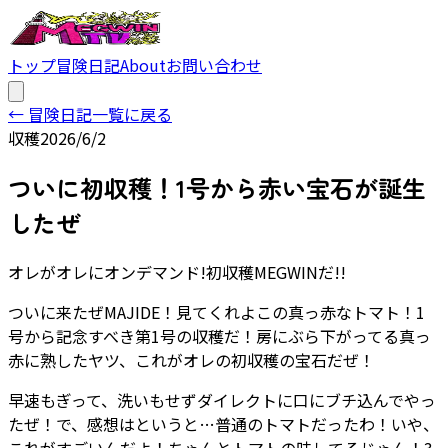
トップ
冒険日記
About
お問い合わせ
← 冒険日記一覧に戻る
収穫
2026/6/2
ついに初収穫！1号から赤い宝石が誕生
したぜ
オレがオレにオンデマンド!初収穫MEGWINだ!!
ついに来たぜMAJIDE！見てくれよこの真っ赤なトマト！1
号から記念すべき第1号の収穫だ！房にぶら下がってる真っ
赤に熟したヤツ、これがオレの初収穫の宝石だぜ！
早速もぎって、洗いもせずダイレクトに口にブチ込んでやっ
たぜ！で、感想はというと…普通のトマトだったわ！いや、
これがすごいんだよ！ちゃんとトマトの味してるじゃん！3