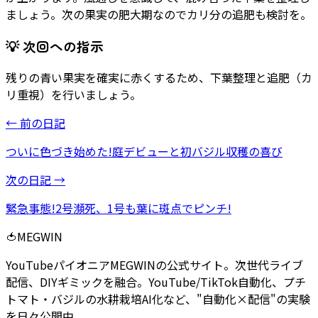
ましょう。次の果実の肥大期なのでカリ分の追肥も検討を。
💡 次回への指示
残りの青い果実を確実に赤くするため、下葉整理と追肥（カ
リ重視）を行いましょう。
← 前の日記
ついに色づき始めた!庭デビューと初バジル収穫の喜び
次の日記 →
緊急事態!2号瀕死、1号も葉に斑点でピンチ!
🍅
MEGWIN
YouTubeパイオニアMEGWINの公式サイト。次世代ライブ
配信、DIYギミックを融合。YouTube/TikTok自動化、プチ
トマト・バジルの水耕栽培AI化など、"自動化×配信"の実験
を日々公開中。