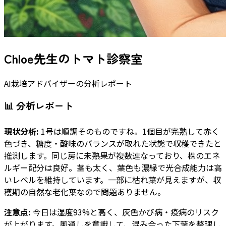
Chloe先生のトマト診察室
AI栽培アドバイザーの分析レポート
📊 分析レポート
現状分析:
1号は順調そのものですね。1個目が完熟して赤く
色づき、糖度・酸味のバランスが取れた状態で収穫できたと
推測します。同じ房に未熟果が複数連なっており、株のエネ
ルギー配分は良好。茎も太く、葉色も濃緑で光合成能力は高
いレベルを維持しています。一部に枯れ葉が見えますが、収
穫期の自然な老化葉なので問題ありません。
注意点:
今日は湿度93%と高く、灰色かび病・疫病のリスク
が上がります。風通しを意識して、混み合った下葉を整理し